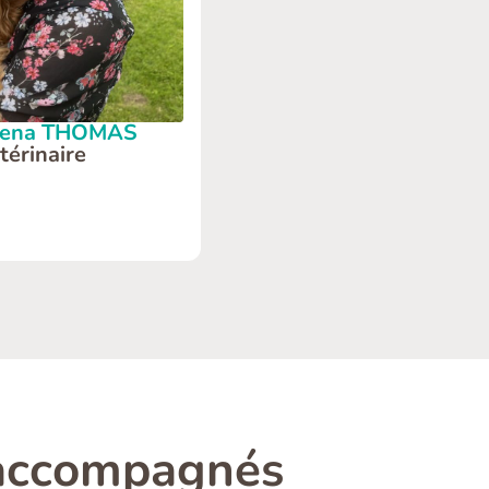
lena THOMAS
térinaire
 accompagnés