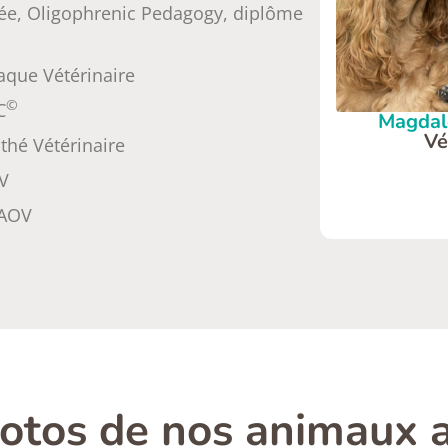
sée, Oligophrenic Pedagogy, diplôme
que Vétérinaire
©
C
Magda
Vé
hé Vétérinaire
V
MAOV
otos de nos animaux