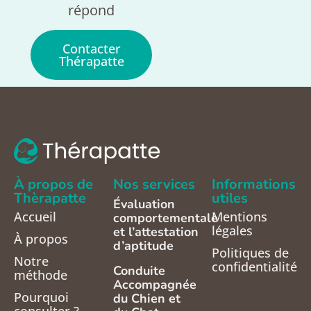
répond
Contacter
Thérapatte
À propos de
Nos services
Informations
Thèrapatte
utiles
Évaluation
Accueil
Mentions
comportementale
légales
et l’attestation
À propos
d’aptitude
Politiques de
Notre
confidentialité
Conduite
méthode
Accompagnée
Pourquoi
du Chien et
consulter ?