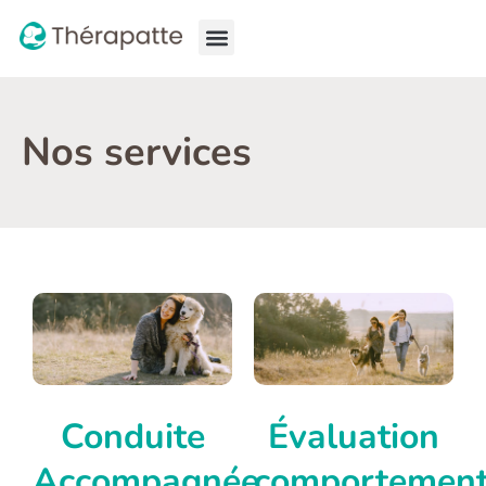
À propos
Pourquoi consulter ?
Nos services
Nos services
Conduite
Évaluation
Accompagnée
comportement