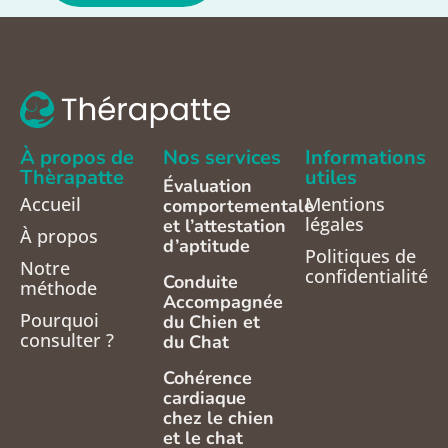
À propos de
Nos services
Informations
Thèrapatte
utiles
Évaluation
Accueil
Mentions
comportementale
légales
et l’attestation
À propos
d’aptitude
Politiques de
Notre
confidentialité
Conduite
méthode
Accompagnée
Pourquoi
du Chien et
consulter ?
du Chat
Cohérence
cardiaque
chez le chien
et le chat