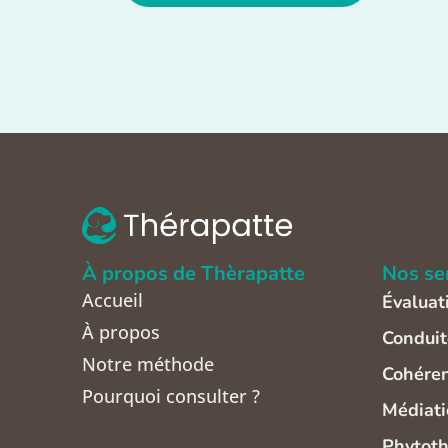
À propos de Thèrapatte
Nos se
Accueil
Évaluat
À propos
Conduit
Notre méthode
Cohéren
Pourquoi consulter ?
Médiati
Phytoth