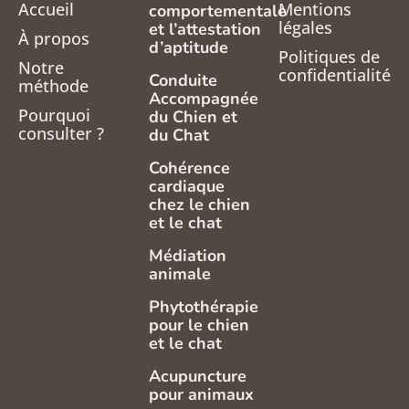
Accueil
Mentions
comportementale
légales
et l’attestation
À propos
d’aptitude
Politiques de
Notre
confidentialité
Conduite
méthode
Accompagnée
Pourquoi
du Chien et
consulter ?
du Chat
Cohérence
cardiaque
chez le chien
et le chat
Médiation
animale
Phytothérapie
pour le chien
et le chat
Acupuncture
pour animaux